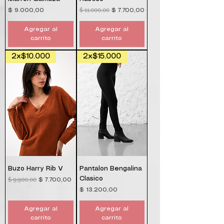
$ 11.000,00
Precio
Precio
Precio de oferta
$ 9.000,00
$ 7.700,00
Agregar al
Agregar al
carrito
carrito
2x$10.000
2x$15.000
Buzo Harry Rib V
Pantalon Bengalina
Clasico
$ 9.900,00
Precio
Precio de oferta
$ 7.700,00
Precio
$ 13.200,00
Agregar al
Agregar al
carrito
carrito