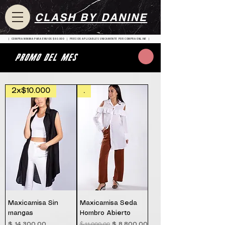
CLASH BY DANINE
| COMPRA MINIMA PARA ENVIOS $80.000 | PRECIOS APLICABLES UNICAMENTE POR COMPRA ONLINE |
PROMO del mes
2x$10.000
.
Maxicamisa Sin
Maxicamisa Seda
mangas
Hombro Abierto
$ 11.000,00
Precio
Precio
Precio de oferta
$ 14.300,00
$ 8.800,00