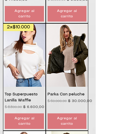
Agregar al
Agregar al
carrito
carrito
2x$10.000
Top Superpuesto
Parka Con peluche
Lanilla Waffle
$ 60.000,00
Precio
Precio de oferta
$ 30.000,00
$ 8.800,00
Precio
Precio de oferta
$ 6.600,00
Agregar al
Agregar al
carrito
carrito