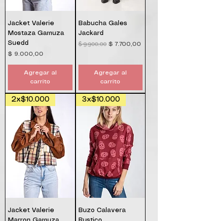
Jacket Valerie
Babucha Gales
Mostaza Gamuza
Jackard
Suedd
$ 9.900,00
Precio
Precio de oferta
$ 7.700,00
Precio
$ 9.000,00
Agregar al
Agregar al
carrito
carrito
2x$10.000
3x$10.000
Jacket Valerie
Buzo Calavera
Marron Gamuza
Rustico