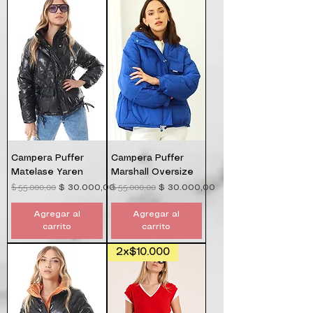
Campera Puffer
Campera Puffer
Matelase Yaren
Marshall Oversize
$ 55.000,00
$ 55.000,00
Precio
Precio de oferta
Precio
Precio de oferta
$ 30.000,00
$ 30.000,00
Agregar al
Agregar al
carrito
carrito
2x$10.000