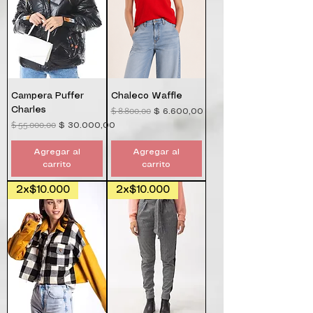
Campera Puffer
Chaleco Waffle
Charles
$ 8.800,00
Precio
Precio de oferta
$ 6.600,00
$ 55.000,00
Precio
Precio de oferta
$ 30.000,00
Agregar al
Agregar al
carrito
carrito
2x$10.000
2x$10.000