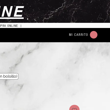
INE
MPRA ONLINE |
MI CARRITO
n bolsillo)