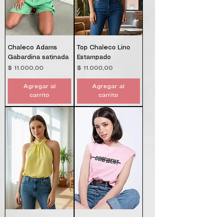
Chaleco Adams
Top Chaleco Lino
Gabardina satinada
Estampado
Precio
Precio
$ 11.000,00
$ 11.000,00
Agregar al
Agregar al
carrito
carrito