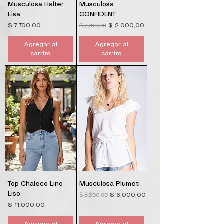
Musculosa Halter
Musculosa
Lisa
CONFIDENT
$ 7.700,00
Precio
Precio
Precio de oferta
$ 7.700,00
$ 2.000,00
Agregar al
Agregar al
carrito
carrito
Top Chaleco Lino
Musculosa Plumeti
Liso
$ 8.800,00
Precio
Precio de oferta
$ 6.000,00
Precio
$ 11.000,00