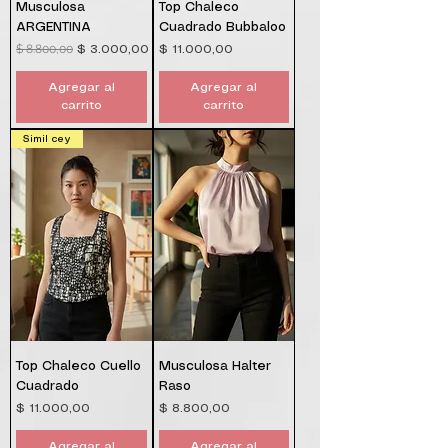
Musculosa
Top Chaleco
ARGENTINA
Cuadrado Bubbaloo
$ 8.800,00
Precio
Precio de oferta
Precio
$ 3.000,00
$ 11.000,00
Agregar al
Agregar al
carrito
carrito
Simil cey
Top Chaleco Cuello
Musculosa Halter
Cuadrado
Raso
Precio
Precio
$ 11.000,00
$ 8.800,00
Agregar al
Agregar al