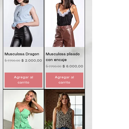
Musculosa Dragon
Musculosa plisado
con encaje
$ 7.700,00
Precio
Precio de oferta
$ 2.000,00
$ 7.700,00
Precio
Precio de oferta
$ 6.000,00
Agregar al
Agregar al
carrito
carrito