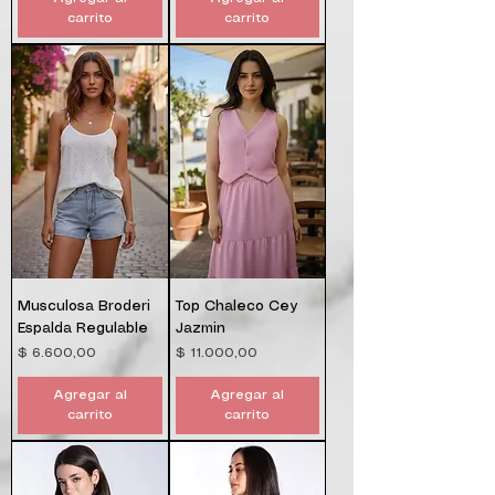
carrito
carrito
Musculosa Broderi
Top Chaleco Cey
Espalda Regulable
Jazmin
Precio
Precio
$ 6.600,00
$ 11.000,00
Agregar al
Agregar al
carrito
carrito