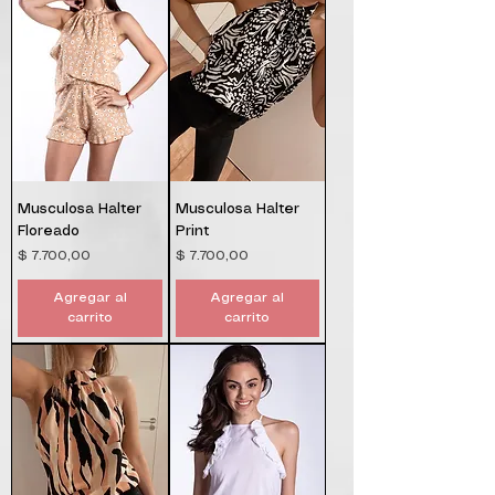
Musculosa Halter
Musculosa Halter
Floreado
Print
Precio
Precio
$ 7.700,00
$ 7.700,00
Agregar al
Agregar al
carrito
carrito