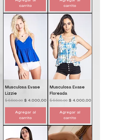
Agregar al
Agregar al
carrito
carrito
Musculosa Evase
Musculosa Evase
Lizzie
Floreada
$ 6.600,00
$ 6.600,00
Precio
Precio de oferta
Precio
Precio de oferta
$ 4.000,00
$ 4.000,00
Agregar al
Agregar al
carrito
carrito