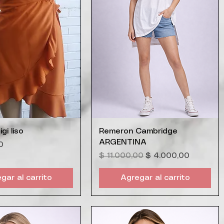
ista rápida
Vista rápida
gi liso
Remeron Cambridge
ARGENTINA
0
Precio
Precio de oferta
$ 11.000,00
$ 4.000,00
gar al carrito
Agregar al carrito