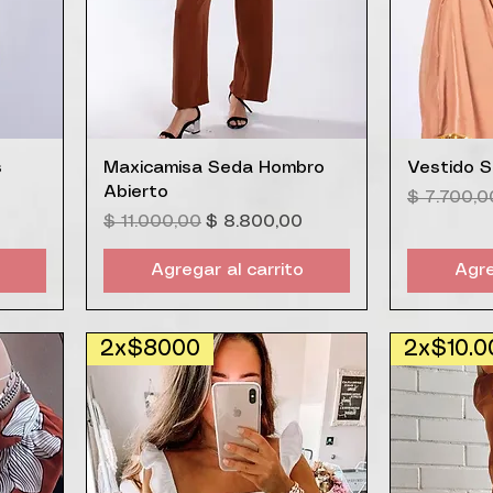
Vista rápida
V
s
Maxicamisa Seda Hombro
Vestido S
Abierto
Precio
$ 7.700,0
Precio
Precio de oferta
$ 11.000,00
$ 8.800,00
Agregar al carrito
Agre
2x$8000
2x$10.0