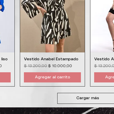
Vista rápida
V
liso
Vestido Anabel Estampado
Vestido A
oferta
Precio
Precio de oferta
Precio
0
$ 13.200,00
$ 10.000,00
$ 13.200,
Agregar al carrito
Agre
Cargar más