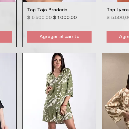
Vista rápida
V
Top Tajo Broderie
Top Lycra
ferta
Precio
Precio de oferta
Precio
$ 5.500,00
$ 1.000,00
$ 5.500,0
Agregar al carrito
Agre