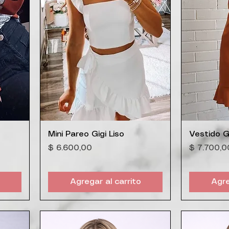
Vista rápida
V
Mini Pareo Gigi Liso
Vestido Gi
ferta
Precio
Precio
$ 6.600,00
$ 7.700,0
Agregar al carrito
Agre