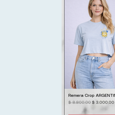
Vista rápida
Remera Crop ARGENT
Precio
Precio de o
$ 8.800,00
$ 3.000,00