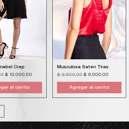
ista rápida
Vista rápida
nabel Crep
Musculosa Saten Tiras
Precio de oferta
Precio
Precio de oferta
00
$ 10.000,00
$ 8.800,00
$ 6.000,00
gar al carrito
Agregar al carrito