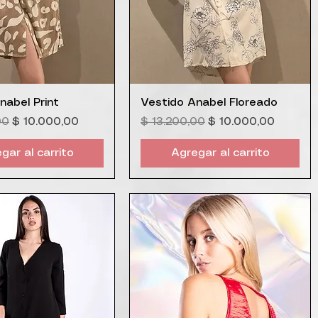
ista rápida
Vista rápida
nabel Print
Vestido Anabel Floreado
Precio de oferta
Precio
Precio de oferta
00
$ 10.000,00
$ 13.200,00
$ 10.000,00
gar al carrito
Agregar al carrito