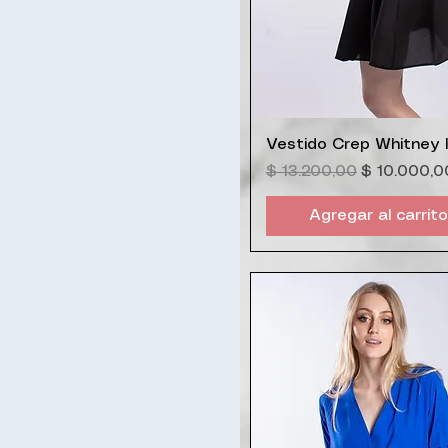
Vista rápida
Vestido Crep Whitney l
Precio
Precio de 
$ 13.200,00
$ 10.000,0
Agregar al carrito