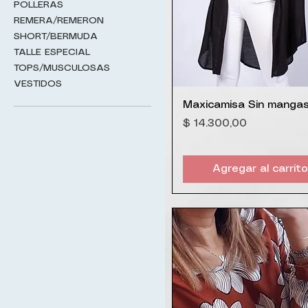
POLLERAS
REMERA/REMERON
SHORT/BERMUDA
TALLE ESPECIAL
TOPS/MUSCULOSAS
VESTIDOS
Vista rápida
Maxicamisa Sin manga
Precio
$ 14.300,00
Agregar al carrito