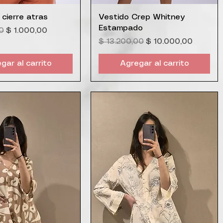
ista rápida
Vista rápida
 cierre atras
Vestido Crep Whitney
Estampado
Precio de oferta
0
$ 1.000,00
Precio
Precio de oferta
$ 13.200,00
$ 10.000,00
gar al carrito
Agregar al carrito