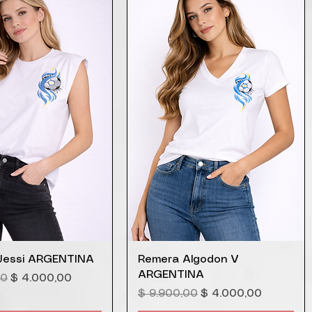
ista rápida
Vista rápida
Jessi ARGENTINA
Remera Algodon V
ARGENTINA
Precio de oferta
00
$ 4.000,00
Precio
Precio de oferta
$ 9.900,00
$ 4.000,00