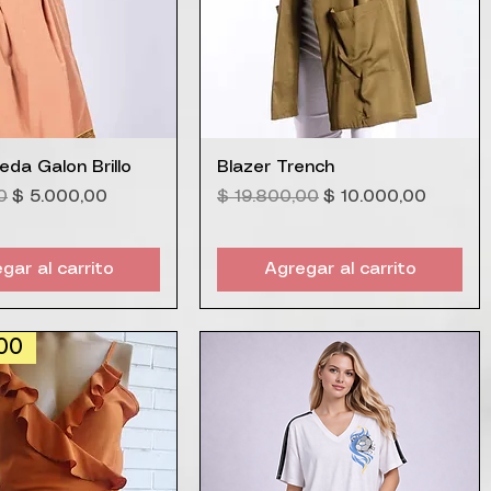
ista rápida
Vista rápida
eda Galon Brillo
Blazer Trench
Precio de oferta
Precio
Precio de oferta
0
$ 5.000,00
$ 19.800,00
$ 10.000,00
gar al carrito
Agregar al carrito
00