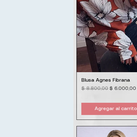
Vista rápida
Blusa Agnes Fibrana
Precio
Precio de o
$ 8.800,00
$ 6.000,00
Agregar al carrito