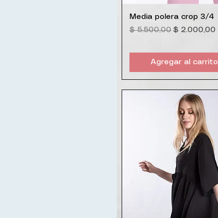
Vista rápida
Media polera crop 3/4
Precio
Precio de o
$ 5.500,00
$ 2.000,00
Agregar al carrito