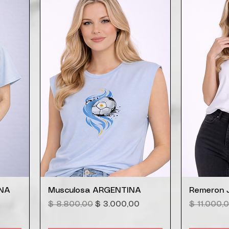
Vista rápida
V
INA
Musculosa ARGENTINA
Remeron 
ferta
Precio
Precio de oferta
Precio
$ 8.800,00
$ 3.000,00
$ 11.000,