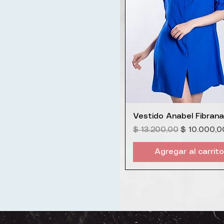
Vista rápida
Vestido Anabel Fibrana 
Precio
Precio de 
$ 13.200,00
$ 10.000,0
Agregar al carrito