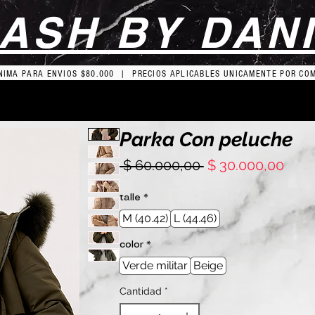
ASH BY DAN
IMA PARA ENVIOS $80.000 | PRECIOS APLICABLES UNICAMENTE POR CO
Parka Con peluche
Precio
Prec
 $ 60.000,00 
$ 30.000,00
de
ofer
talle
*
M (40.42)
L (44.46)
color
*
Verde militar
Beige
Cantidad
*