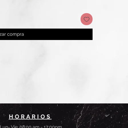
izar compra
HORARIOS
Lun- Vie: 08:00 am - 17:00pm