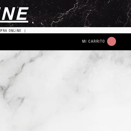
INE
MPRA ONLINE |
MI CARRITO
io
ta