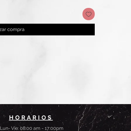
izar compra
HORARIOS
Lun- Vie: 08:00 am - 17:00pm