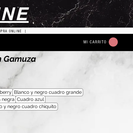
INE
MPRA ONLINE |
MI CARRITO
on Gamuza
berry
Blanco y negro cuadro grande
a negra
Cuadro azul
o y negro cuadro chiquito