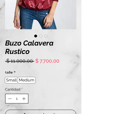
Buzo Calavera
Rustico
Precio
Precio
 $ 11.000,00 
$ 7.700,00
de
oferta
talle
*
Small
Medium
Cantidad
*