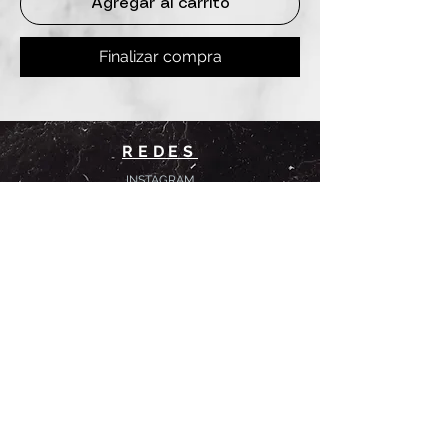
Agregar al carrito
Finalizar compra
REDES
INSTAGRAM
@
clashbyd
anine
WHATSAPP
+54 9 11-6725-1146
SUCURSALES
DANINE
Av. Avellaneda 3241
Floresta, CABA.
CLASH by Danine
Campana 513
Floresta, CABA.