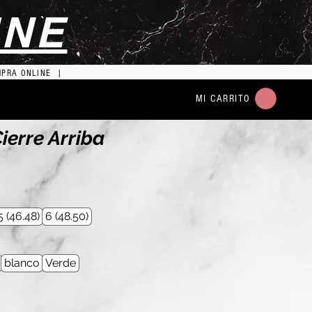
INE
MPRA ONLINE |
MI CARRITO
ierre Arriba
5 (46.48)
6 (48.50)
blanco
Verde