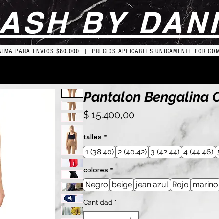
ASH BY DAN
IMA PARA ENVIOS $80.000 | PRECIOS APLICABLES UNICAMENTE POR CO
Pantalon Bengalina C
Precio
$ 15.400,00
talles
*
1 (38.40)
2 (40.42)
3 (42.44)
4 (44.46)
colores
*
Negro
beige
jean azul
Rojo
marino
Cantidad
*