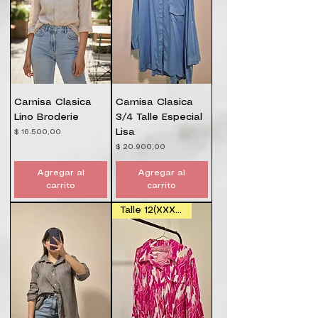
Camisa Clasica
Camisa Clasica
Lino Broderie
3/4 Talle Especial
Lisa
Precio
$ 16.500,00
Precio
$ 20.900,00
Agregar al
Agregar al
carrito
carrito
Talle 12(XXXL) y 14 (XXXXL)