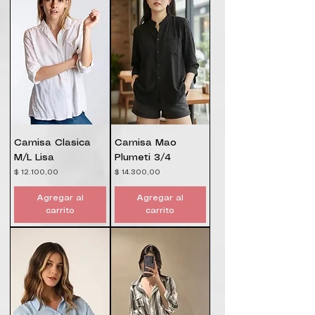
Camisa Clasica
Camisa Mao
M/L Lisa
Plumeti 3/4
Precio
Precio
$ 12.100,00
$ 14.300,00
Agregar al
Agregar al
carrito
carrito