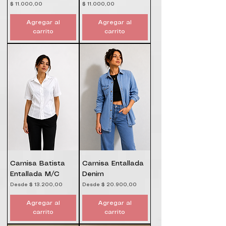
Precio
Precio
$ 11.000,00
$ 11.000,00
Agregar al
Agregar al
carrito
carrito
Camisa Batista
Camisa Entallada
Entallada M/C
Denim
Precio de oferta
Precio de oferta
Desde
$ 13.200,00
Desde
$ 20.900,00
Agregar al
Agregar al
carrito
carrito