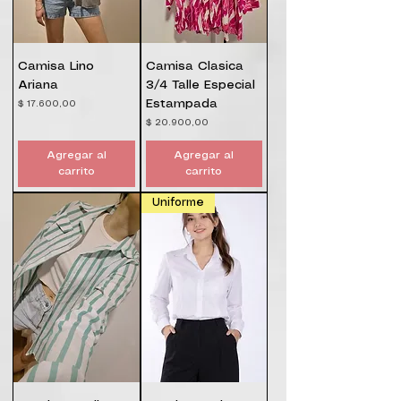
Camisa Lino
Camisa Clasica
Ariana
3/4 Talle Especial
Estampada
Precio
$ 17.600,00
Precio
$ 20.900,00
Agregar al
Agregar al
carrito
carrito
Uniforme