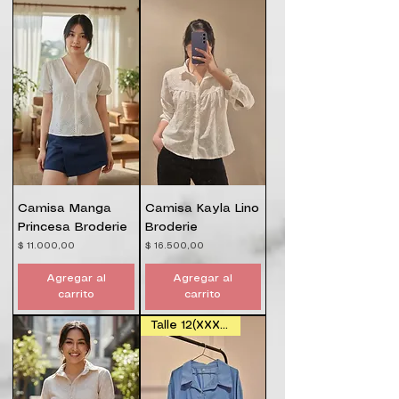
Camisa Manga
Camisa Kayla Lino
Princesa Broderie
Broderie
Precio
Precio
$ 11.000,00
$ 16.500,00
Agregar al
Agregar al
carrito
carrito
Talle 12(XXXL) y 14 (XXXXL)