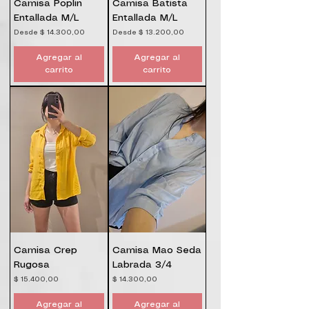
Camisa Poplin
Camisa Batista
Entallada M/L
Entallada M/L
Precio de oferta
Precio de oferta
Desde
$ 14.300,00
Desde
$ 13.200,00
Agregar al
Agregar al
carrito
carrito
Camisa Crep
Camisa Mao Seda
Rugosa
Labrada 3/4
Precio
Precio
$ 15.400,00
$ 14.300,00
Agregar al
Agregar al