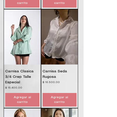
carrito
carrito
Camisa Clasica
Camisa Seda
3/4 Crep Talle
Rugosa
Especial
Precio
$ 16.500,00
Precio
$ 15.400,00
Agregar al
Agregar al
carrito
carrito