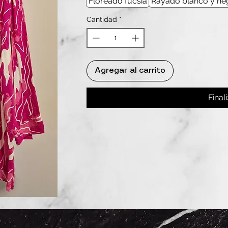
Floreado fucsia
Rayado blanco y ne
Cantidad
*
Agregar al carrito
Final