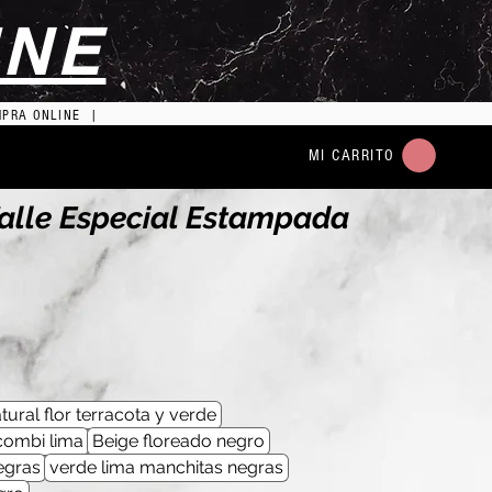
INE
MPRA ONLINE |
MI CARRITO
alle Especial Estampada
tural flor terracota y verde
combi lima
Beige floreado negro
egras
verde lima manchitas negras