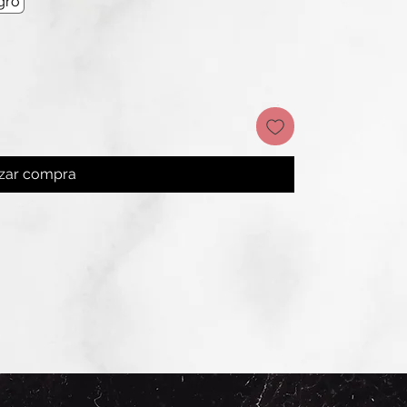
gro
izar compra