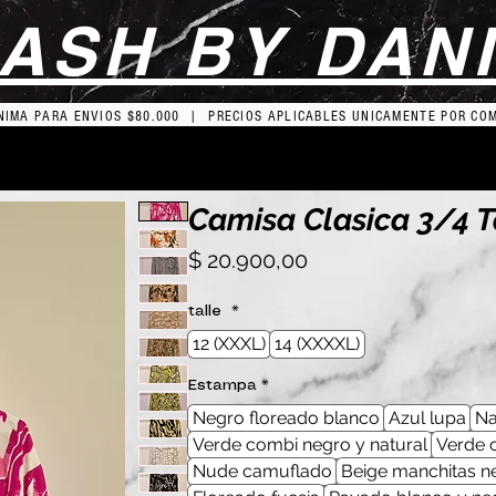
ASH BY DAN
IMA PARA ENVIOS $80.000 | PRECIOS APLICABLES UNICAMENTE POR CO
Camisa Clasica 3/4 T
Precio
$ 20.900,00
talle
*
12 (XXXL)
14 (XXXXL)
Estampa
*
Negro floreado blanco
Azul lupa
Na
Verde combi negro y natural
Verde 
Nude camuflado
Beige manchitas n