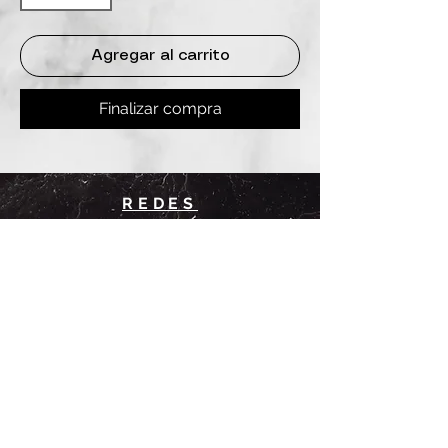
Agregar al carrito
Finalizar compra
REDES
INSTAGRAM
@
clashbyd
anine
WHATSAPP
+54 9 11-6725-1146
SUCURSALES
DANINE
Av. Avellaneda 3241
Floresta, CABA.