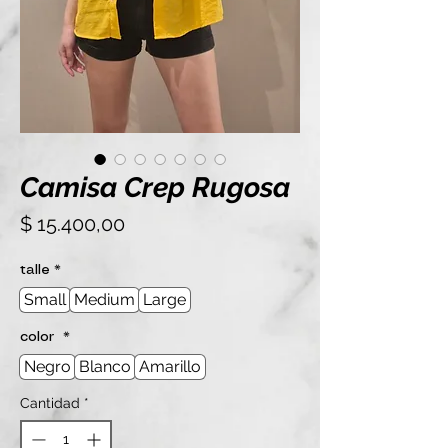
Camisa Crep Rugosa
Precio
$ 15.400,00
talle
*
Small
Medium
Large
color
*
Negro
Blanco
Amarillo
Cantidad
*