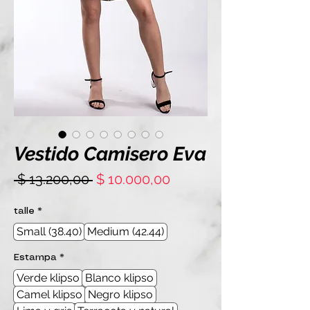
Vestido Camisero Eva
Precio
Precio
 $ 13.200,00 
$ 10.000,00
de
oferta
talle
*
Small (38.40)
Medium (42.44)
Estampa
*
Verde klipso
Blanco klipso
Camel klipso
Negro klipso