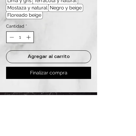
Lima y gris
Terracota y natural
Mostaza y natural
Negro y beige
Floreado beige
Cantidad
*
Agregar al carrito
Finalizar compra
REDES
INSTAGRAM
@
clashbyd
anine
WHATSAPP
+54 9 11-6725-1146