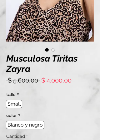
Musculosa Tiritas
Zayra
Precio
Precio
 $ 5.600,00 
$ 4.000,00
de
oferta
talle
*
Small
color
*
Blanco y negro
Cantidad
*