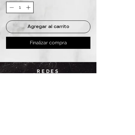
Agregar al carrito
Finalizar compra
REDES
INSTAGRAM
@
clashbyd
anine
WHATSAPP
+54 9 11-6725-1146
SUCURSALES
DANINE
Av. Avellaneda 3241