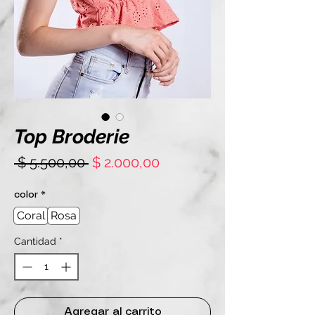
Top Broderie
Precio
Precio
 $ 5.500,00 
$ 2.000,00
de
oferta
color
*
Coral
Rosa
Cantidad
*
Agregar al carrito