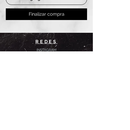
Finalizar compra
REDES
INSTAGRAM
@
clashbyd
anine
WHATSAPP
+54 9 11-6725-1146
SUCURSALES
DANINE
Av. Avellaneda 3241
Floresta, CABA.
CLASH by Danine
Campana 513
Floresta, CABA.