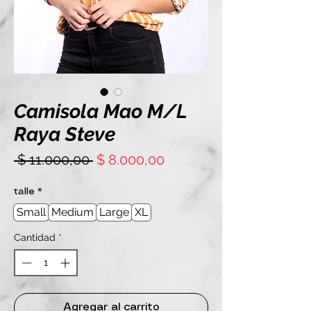
Camisola Mao M/L
Raya Steve
Precio
Precio
 $ 11.000,00 
$ 8.000,00
de
oferta
talle
*
Small
Medium
Large
XL
Cantidad
*
Agregar al carrito