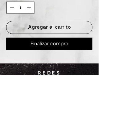
Agregar al carrito
Finalizar compra
REDES
INSTAGRAM
@
clashbyd
anine
WHATSAPP
+54 9 11-6725-1146
SUCURSALES
DANINE
Av. Avellaneda 3241