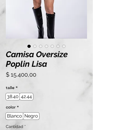
Camisa Oversize
Poplin Lisa
Precio
$ 15.400,00
talle
*
38.40
42.44
color
*
Blanco
Negro
Cantidad
*