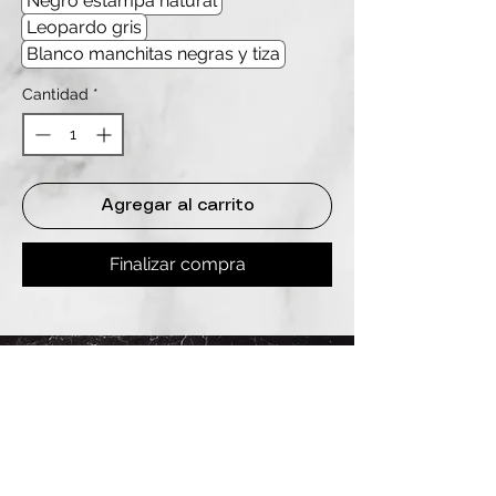
Negro estampa natural
Leopardo gris
Blanco manchitas negras y tiza
Cantidad
*
Agregar al carrito
Finalizar compra
REDES
INSTAGRAM
@
clashbyd
anine
WHATSAPP
+54 9 11-6725-1146