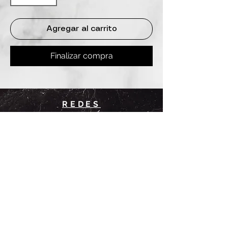
Agregar al carrito
Finalizar compra
REDES
INSTAGRAM
@
clashbyd
anine
WHATSAPP
+54 9 11-6725-1146
SUCURSALES
DANINE
Av. Avellaneda 3241
Floresta, CABA.