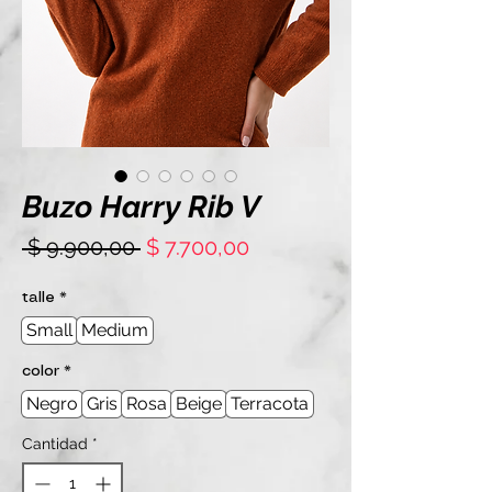
Buzo Harry Rib V
Precio
Precio
 $ 9.900,00 
$ 7.700,00
de
oferta
talle
*
Small
Medium
color
*
Negro
Gris
Rosa
Beige
Terracota
Cantidad
*