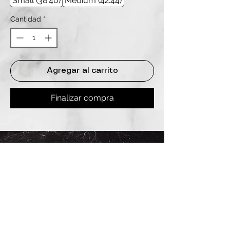
Small (38.40)
Medium (42.44)
Cantidad
*
Agregar al carrito
Finalizar compra
REDES
INSTAGRAM
@
clashbyd
anine
WHATSAPP
+54 9 11-6725-1146
SUCURSALES