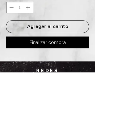
Agregar al carrito
Finalizar compra
REDES
INSTAGRAM
@
clashbyd
anine
WHATSAPP
+54 9 11-6725-1146
SUCURSALES
DANINE
Av. Avellaneda 3241