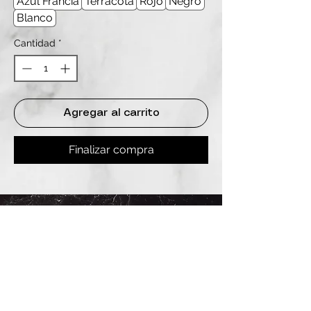
Azul Francia
Terracota
Rojo
Negro
Blanco
Cantidad
*
Agregar al carrito
Finalizar compra
REDES
INSTAGRAM
@
clashbyd
anine
WHATSAPP
+54 9 11-6725-1146