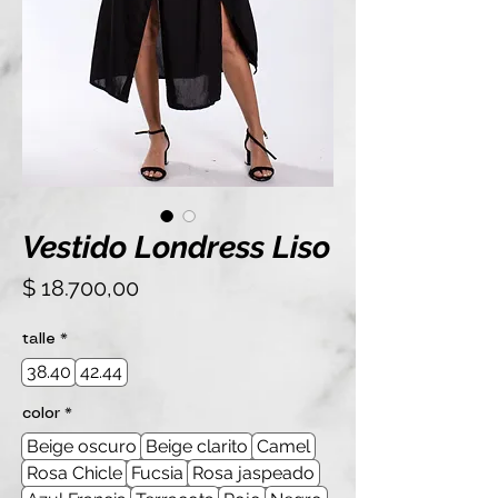
Vestido Londress Liso
Precio
$ 18.700,00
talle
*
38.40
42.44
color
*
Beige oscuro
Beige clarito
Camel
Rosa Chicle
Fucsia
Rosa jaspeado