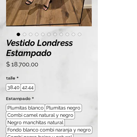
Vestido Londress
Estampado
Precio
$ 18.700,00
talle
*
38.40
42.44
Estampado
*
Plumitas blanco
Plumitas negro
Combi camel natural y negro
Negro manchitas natural
Fondo blanco combi naranja y negro