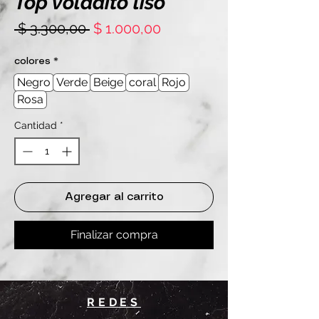
Top voladito liso
Precio
Precio
 $ 3.300,00 
$ 1.000,00
de
oferta
colores
*
Negro
Verde
Beige
coral
Rojo
Rosa
Cantidad
*
Agregar al carrito
Finalizar compra
REDES