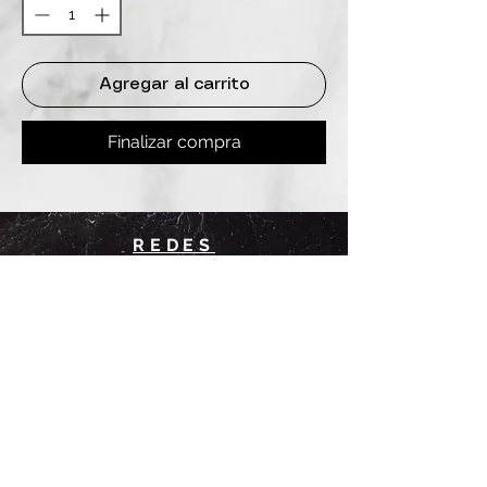
Agregar al carrito
Finalizar compra
REDES
INSTAGRAM
@
clashbyd
anine
WHATSAPP
+54 9 11-6725-1146
SUCURSALES
DANINE
Av. Avellaneda 3241
Floresta, CABA.