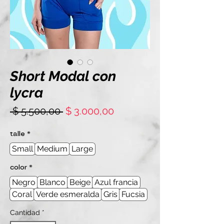
Short Modal con
lycra
Precio
Precio
 $ 5.500,00 
$ 3.000,00
de
oferta
talle
*
Small
Medium
Large
color
*
Negro
Blanco
Beige
Azul francia
Coral
Verde esmeralda
Gris
Fucsia
Cantidad
*