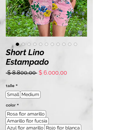
Short Lino
Estampado
Precio
Precio
 $ 8.800,00 
$ 6.000,00
de
oferta
talle
*
Small
Medium
color
*
Rosa flor amarillo
Amarillo flor fucsia
Azul flor amarillo
Rojo flor blanca