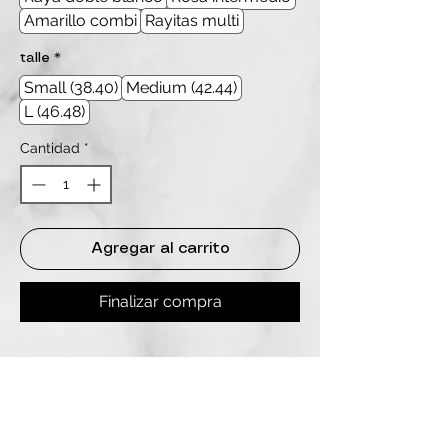
Amarillo combi
Rayitas multi
talle
*
Small (38.40)
Medium (42.44)
L (46.48)
Cantidad
*
Agregar al carrito
Finalizar compra
REDES
INSTAGRAM
@
clashbyd
anine