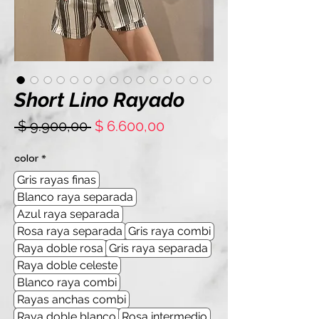
Short Lino Rayado
Precio
Precio
 $ 9.900,00 
$ 6.600,00
de
oferta
color
*
Gris rayas finas
Blanco raya separada
Azul raya separada
Rosa raya separada
Gris raya combi
Raya doble rosa
Gris raya separada
Raya doble celeste
Blanco raya combi
Rayas anchas combi
Raya doble blanco
Rosa intermedio