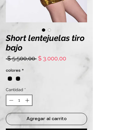
Short lentejuelas tiro
bajo
Precio
Precio
 $ 5.500,00 
$ 3.000,00
de
colores
*
oferta
Cantidad
*
Agregar al carrito