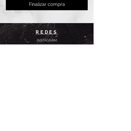
Finalizar compra
REDES
INSTAGRAM
@
clashbyd
anine
WHATSAPP
+54 9 11-6725-1146
SUCURSALES
DANINE
Av. Avellaneda 3241
Floresta, CABA.
CLASH by Danine
Campana 513
Floresta, CABA.
HORARIOS