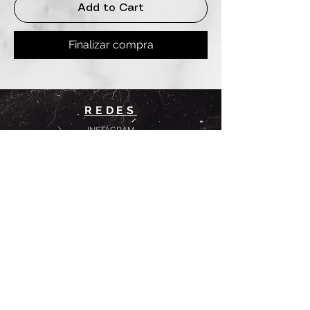
Add to Cart
Finalizar compra
REDES
INSTAGRAM
@
clashbyd
anine
WHATSAPP
+54 9 11-6725-1146
SUCURSALES
DANINE
Av. Avellaneda 3241
Floresta, CABA.
CLASH by Danine
Campana 513