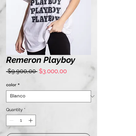
Remeron Playboy
Regular
Sale
 $9.900,00 
$3.000,00
Price
Price
color
*
Quantity
*