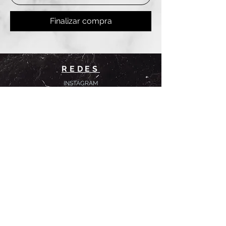
Finalizar compra
REDES
INSTAGRAM
@
clashbyd
anine
WHATSAPP
+54 9 11-6725-1146
SUCURSALES
DANINE
Av. Avellaneda 3241
Floresta, CABA.
CLASH by Danine
Campana 513
Floresta, CABA.