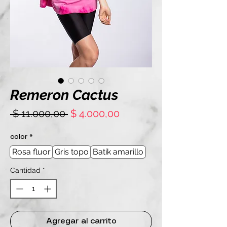
Remeron Cactus
Precio
Precio
 $ 11.000,00 
$ 4.000,00
de
oferta
color
*
Rosa fluor
Gris topo
Batik amarillo
Cantidad
*
Agregar al carrito