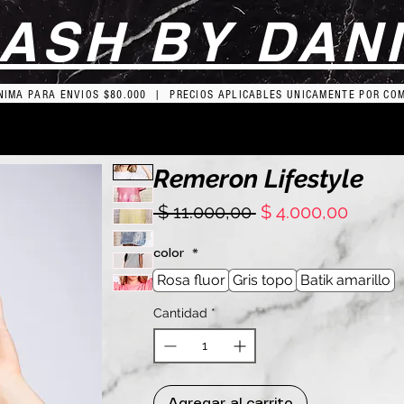
ASH BY DAN
IMA PARA ENVIOS $80.000 | PRECIOS APLICABLES UNICAMENTE POR CO
Remeron Lifestyle
Precio
Precio
 $ 11.000,00 
$ 4.000,00
de
oferta
color
*
Rosa fluor
Gris topo
Batik amarillo
Cantidad
*
Agregar al carrito