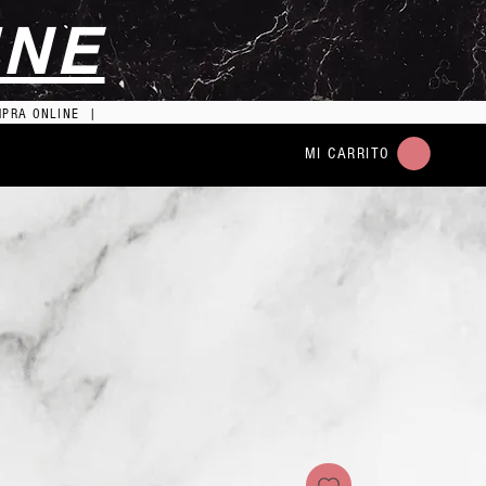
INE
MPRA ONLINE |
MI CARRITO