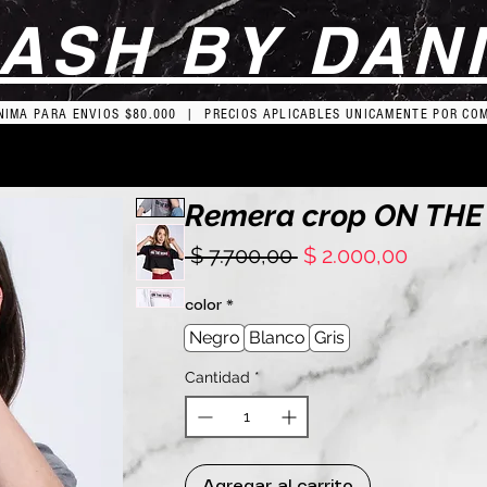
ASH BY DAN
IMA PARA ENVIOS $80.000 | PRECIOS APLICABLES UNICAMENTE POR CO
Remera crop ON THE
Precio
Precio
 $ 7.700,00 
$ 2.000,00
de
oferta
color
*
Negro
Blanco
Gris
Cantidad
*
Agregar al carrito