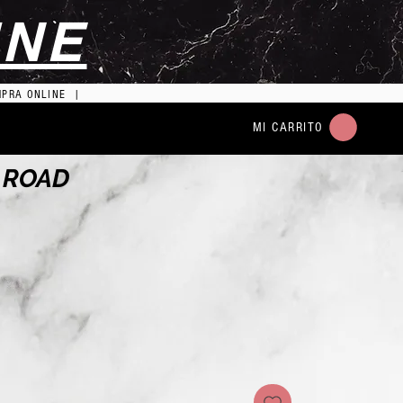
INE
MPRA ONLINE |
MI CARRITO
 ROAD