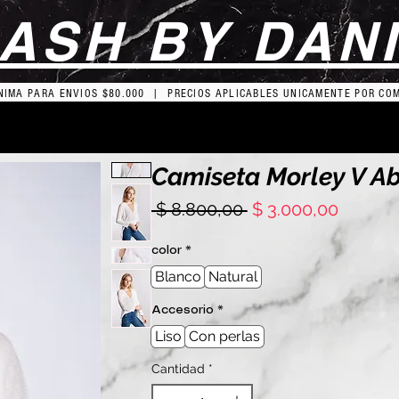
ASH BY DAN
IMA PARA ENVIOS $80.000 | PRECIOS APLICABLES UNICAMENTE POR CO
Camiseta Morley V Ab
Precio
Precio
 $ 8.800,00 
$ 3.000,00
de
oferta
color
*
Blanco
Natural
Accesorio
*
Liso
Con perlas
Cantidad
*