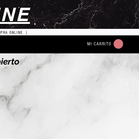
INE
MPRA ONLINE |
MI CARRITO
ierto