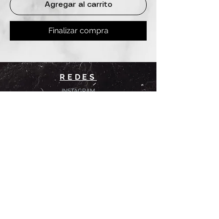
Agregar al carrito
Finalizar compra
REDES
INSTAGRAM
@
clashbyd
anine
WHATSAPP
+54 9 11-6725-1146
SUCURSALES
DANINE
Av. Avellaneda 3241
Floresta, CABA.
CLASH by Danine
Campana 513