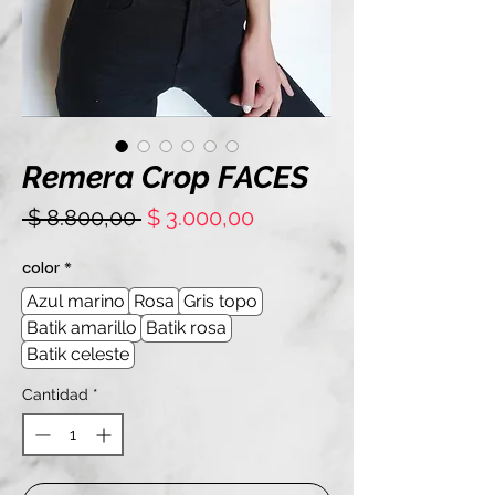
Remera Crop FACES
Precio
Precio
 $ 8.800,00 
$ 3.000,00
de
oferta
color
*
Azul marino
Rosa
Gris topo
Batik amarillo
Batik rosa
Batik celeste
Cantidad
*