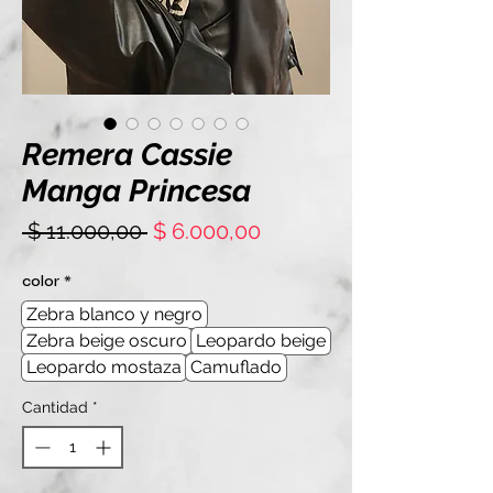
Remera Cassie
Manga Princesa
Precio
Precio
 $ 11.000,00 
$ 6.000,00
de
oferta
color
*
Zebra blanco y negro
Zebra beige oscuro
Leopardo beige
Leopardo mostaza
Camuflado
Cantidad
*