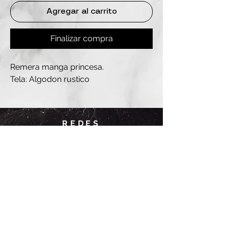
Agregar al carrito
Finalizar compra
Remera manga princesa.
Tela: Algodon rustico
REDES
INSTAGRAM
@
clashbyd
anine
WHATSAPP
+54 9 11-6725-1146
SUCURSALES
DANINE
Av. Avellaneda 3241