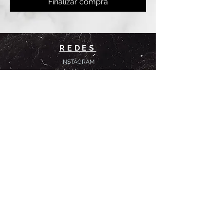
Finalizar compra
REDES
INSTAGRAM
@
clashbyd
anine
WHATSAPP
+54 9 11-6725-1146
SUCURSALES
DANINE
Av. Avellaneda 3241
Floresta, CABA.
CLASH by Danine
Campana 513
Floresta, CABA.
HORARIOS