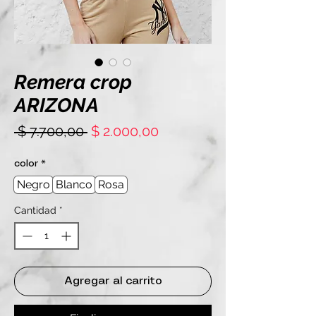
Remera crop
ARIZONA
Precio
Precio
 $ 7.700,00 
$ 2.000,00
de
oferta
color
*
Negro
Blanco
Rosa
Cantidad
*
Agregar al carrito