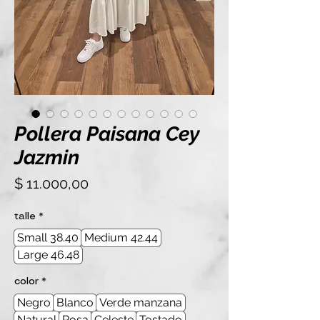
Pollera Paisana Cey
Jazmin
Precio
$ 11.000,00
talle
*
Small 38.40
Medium 42.44
Large 46.48
color
*
Negro
Blanco
Verde manzana
Natural
Rosa
Celeste
Tostado