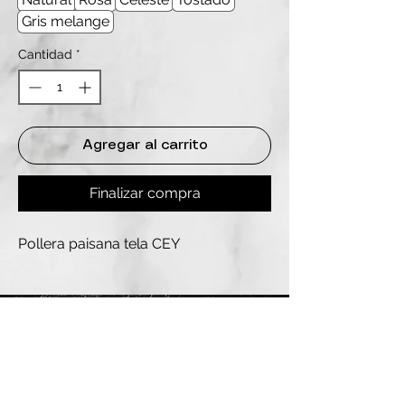
Gris melange
Cantidad
*
Agregar al carrito
Finalizar compra
Pollera paisana tela CEY
REDES
INSTAGRAM
@
clashbyd
anine
WHATSAPP