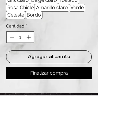
Gris claro
Beige claro
Tostado
Rosa Chicle
Amarillo claro
Verde
Celeste
Bordo
Cantidad
*
Agregar al carrito
Finalizar compra
REDES
INSTAGRAM
@
clashbyd
anine
WHATSAPP
+54 9 11-6725-1146