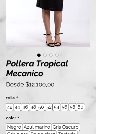
Pollera Tropical
Mecanico
Precio
Desde
$12.100,00
de
oferta
talle
*
42
44
46
48
50
52
54
56
58
60
color
*
Negro
Azul marino
Gris Oscuro