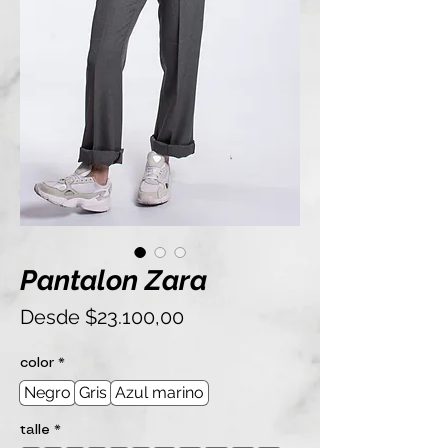
Pantalon Zara
Precio
Desde
$23.100,00
de
oferta
color
*
Negro
Gris
Azul marino
talle
*