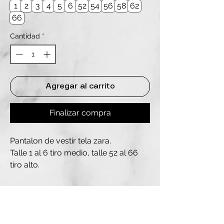
1
2
3
4
5
6
52
54
56
58
62
66
Cantidad
*
Agregar al carrito
Finalizar compra
Pantalon de vestir tela zara.
Talle 1 al 6 tiro medio, talle 52 al 66
tiro alto.
REDES
INSTAGRAM