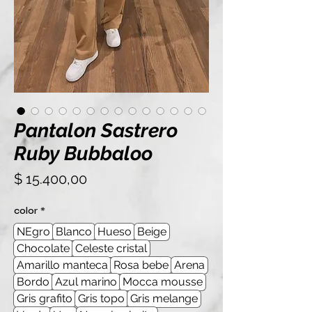
Pantalon Sastrero
Ruby Bubbaloo
Precio
$ 15.400,00
color
*
NEgro
Blanco
Hueso
Beige
Chocolate
Celeste cristal
Amarillo manteca
Rosa bebe
Arena
Bordo
Azul marino
Mocca mousse
Gris grafito
Gris topo
Gris melange