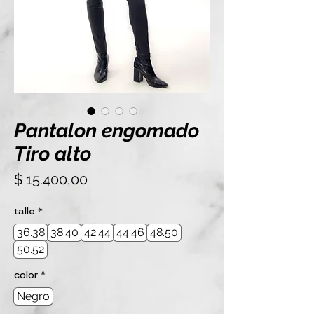
Pantalon engomado
Tiro alto
Precio
$ 15.400,00
talle
*
36.38
38.40
42.44
44.46
48.50
50.52
color
*
Negro