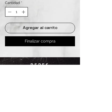
Cantidad
*
Agregar al carrito
Finalizar compra
REDES
INSTAGRAM
@
clashbyd
anine
WHATSAPP
+54 9 11-6725-1146
SUCURSALES
DANINE