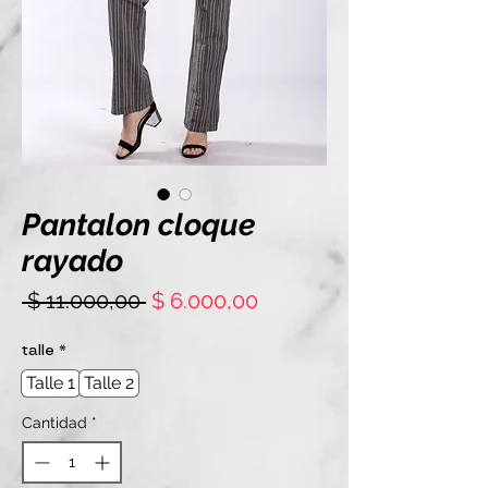
Pantalon cloque
rayado
Precio
Precio
 $ 11.000,00 
$ 6.000,00
de
oferta
talle
*
Talle 1
Talle 2
Cantidad
*