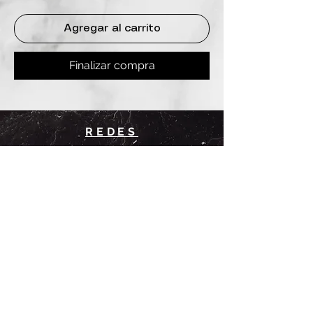
Agregar al carrito
Finalizar compra
REDES
INSTAGRAM
@
clashbyd
anine
WHATSAPP
+54 9 11-6725-1146
SUCURSALES
DANINE
Av. Avellaneda 3241
Floresta, CABA.
CLASH by Danine