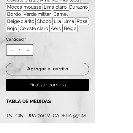
Mocca mousse
Lima claro
Durazno
Bordo
Verde militar
Camel
Beige clarito
Choco
Lila
Lima
Rosa
Rojo
Celeste claro
Aero
Beige
Cantidad
*
Agregar al carrito
Finalizar compra
TABLA DE MEDIDAS
TS CINTURA 70CM CADERA 95CM
LARGO TOTAL 109CM
TM CINTURA 80CM CADERA