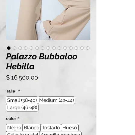
Palazzo Bubbaloo
Hebilla
Precio
$ 16.500,00
Talla
*
Small (38-40)
Medium (42-44)
Large (46-48)
color
*
Negro
Blanco
Tostado
Hueso
Celeste cristal
Amarillo manteca