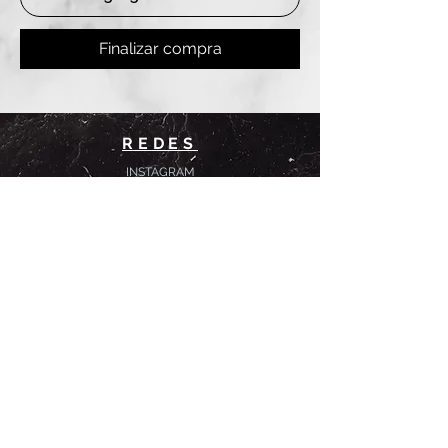
Finalizar compra
REDES
INSTAGRAM
@
clashbyd
anine
WHATSAPP
+54 9 11-6725-1146
SUCURSALES
DANINE
Av. Avellaneda 3241
Floresta, CABA.
CLASH by Danine
Campana 513
Floresta, CABA.