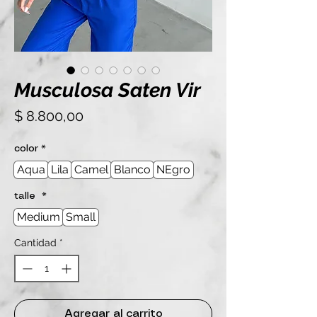
Musculosa Saten Vir
Precio
$ 8.800,00
color
*
Aqua
Lila
Camel
Blanco
NEgro
talle
*
Medium
Small
Cantidad
*
Agregar al carrito