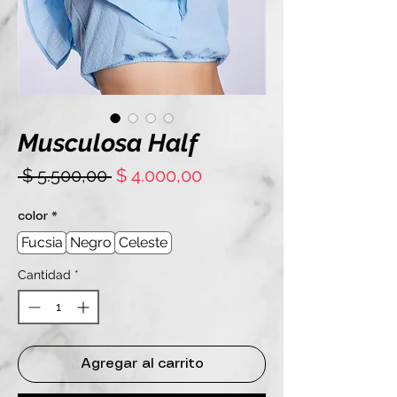
Musculosa Half
Precio
Precio
 $ 5.500,00 
$ 4.000,00
de
oferta
color
*
Fucsia
Negro
Celeste
Cantidad
*
Agregar al carrito