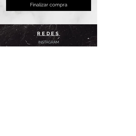
Finalizar compra
REDES
INSTAGRAM
@
clashbyd
anine
WHATSAPP
+54 9 11-6725-1146
SUCURSALES
DANINE
Av. Avellaneda 3241
Floresta, CABA.
CLASH by Danine
Campana 513
Floresta, CABA.
HORARIOS