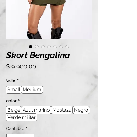
Skort Bengalina
Precio
$ 9.900,00
talle
*
Small
Medium
color
*
Beige
Azul marino
Mostaza
Negro
Verde militar
Cantidad
*