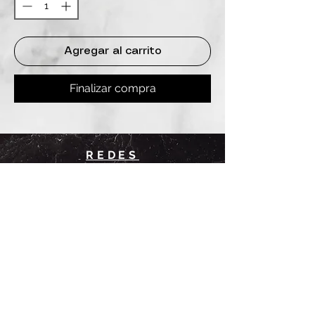
Agregar al carrito
Finalizar compra
REDES
INSTAGRAM
@
clashbyd
anine
WHATSAPP
+54 9 11-6725-1146
SUCURSALES
DANINE
Av. Avellaneda 3241
Floresta, CABA.