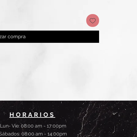
izar compra
HORARIOS
Lun- Vie: 08:00 am - 17:00pm
Sábados
: 08:00 am - 14:00pm