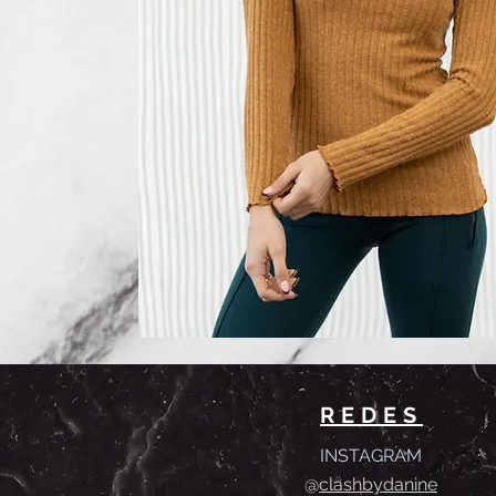
REDES
INSTAGRAM
@
clashbyd
anine