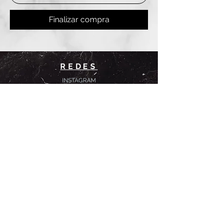
Finalizar compra
REDES
INSTAGRAM
@
clashbyd
anine
WHATSAPP
+54 9 11-6725-1146
SUCURSALES
DANINE
Av. Avellaneda 3241
Floresta, CABA.
CLASH by Danine
Campana 513
Floresta, CABA.