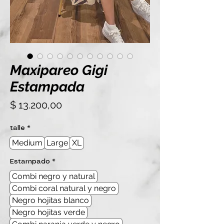
Maxipareo Gigi
Estampada
Precio
$ 13.200,00
talle
*
Medium
Large
XL
Estampado
*
Combi negro y natural
Combi coral natural y negro
Negro hojitas blanco
Negro hojitas verde