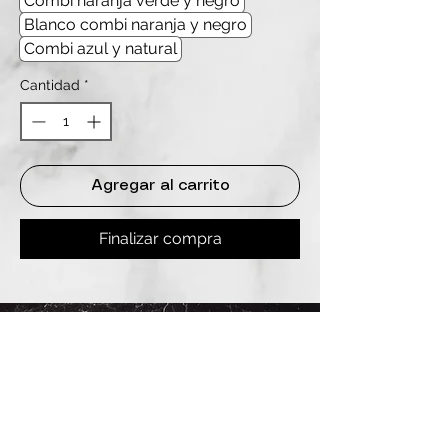
Combi naranja verde y negro
Blanco combi naranja y negro
Combi azul y natural
Cantidad
*
Agregar al carrito
Finalizar compra
REDES
INSTAGRAM
@
clashbyd
anine
WHATSAPP
+54 9 11-6725-1146