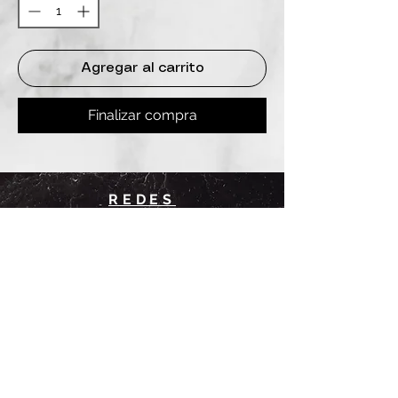
Agregar al carrito
Finalizar compra
REDES
INSTAGRAM
@
clashbyd
anine
WHATSAPP
+54 9 11-6725-1146
SUCURSALES
DANINE
Av. Avellaneda 3241
Floresta, CABA.