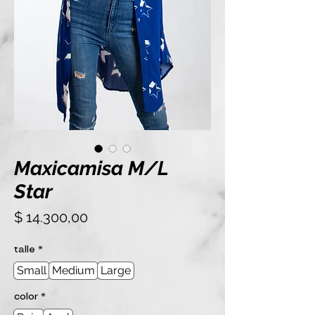
Maxicamisa M/L
Star
Precio
$ 14.300,00
talle
*
Small
Medium
Large
color
*